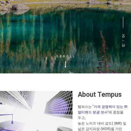
4
0
/
2
0
About Tempus
템퍼스는
'가격 경쟁력이 있는 IR
멀티밴드 분광 센서'
에 중점을
두고,
높은 노이즈 대비 감도( SNR) 및
넓은 감지파장 (WDR)을 가진