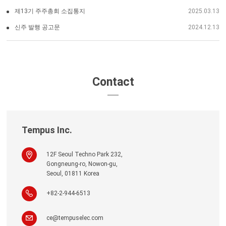
제13기 주주총회 소집통지
2025.03.13
신주 발행 공고문
2024.12.13
Contact
Tempus Inc.
12F Seoul Techno Park 232,
Gongneung-ro, Nowon-gu,
Seoul, 01811 Korea
+82-2-944-6513
ce@tempuselec.com